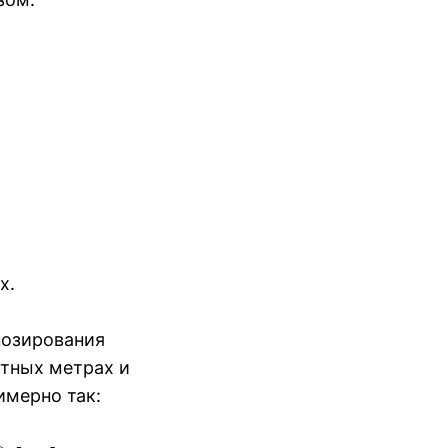
х.
нозирования
атных метрах и
имерно так: