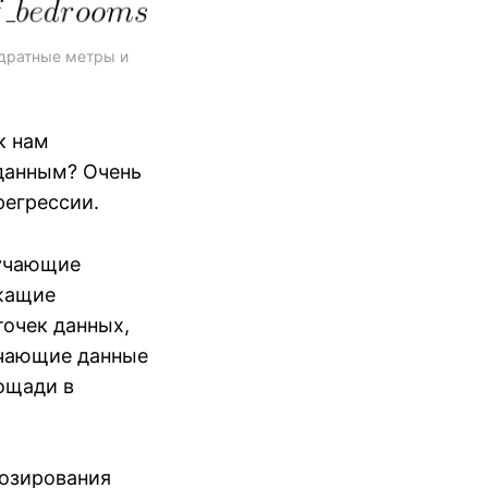
дратные метры и 
к нам
 данным? Очень
регрессии.
бучающие
жащие
точек данных,
учающие данные
ощади в
нозирования