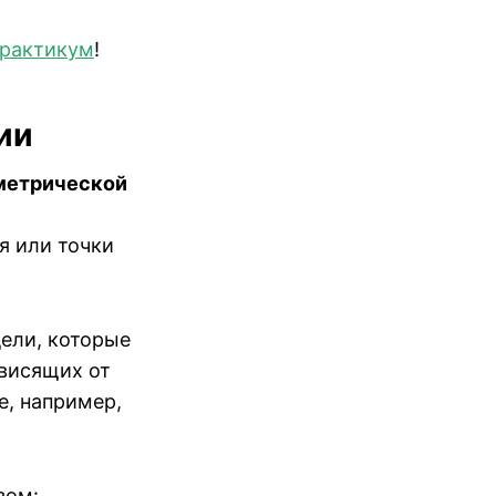
Практикум
!
ии
метрической
я или точки
дели, которые
висящих от
е, например,
зом: