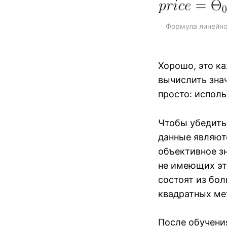
Формула линейно
Хорошо, это ка
вычислить зна
просто: испол
Чтобы убедить
данные являют
объективное з
не имеющих эт
состоят из бо
квадратных ме
После обучени