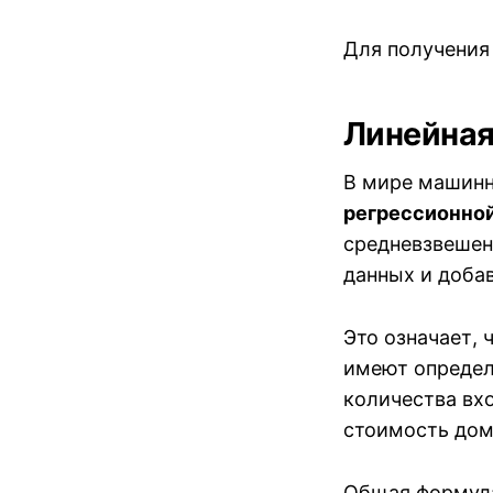
Для получения
Линейная
В мире машинн
регрессионно
средневзвешен
данных и доба
Это означает, 
имеют определ
количества вх
стоимость дом
Общая формула