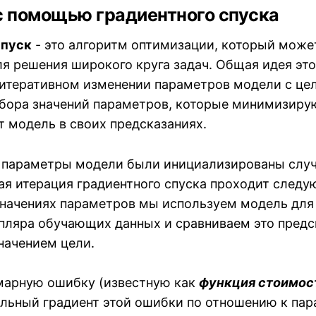
с помощью градиентного спуска
спуск
- это алгоритм оптимизации, который може
ля решения широкого круга задач. Общая идея эт
 итеративном изменении параметров модели с це
бора значений параметров, которые минимизиру
т модель в своих предсказаниях.
к параметры модели были инициализированы слу
ая итерация градиентного спуска проходит след
значениях параметров мы используем модель для
пляра обучающих данных и сравниваем это предс
начением цели.
арную ошибку (известную как
функция стоимос
льный градиент этой ошибки по отношению к па