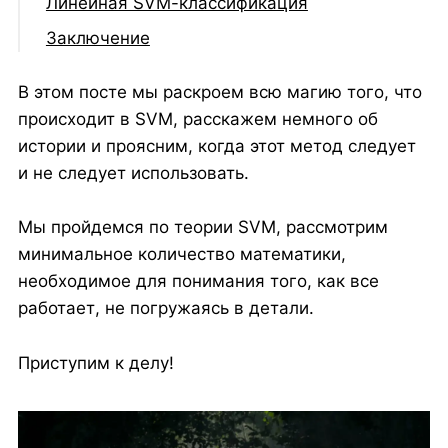
Линейная SVM-классификация
Классификаторы с жесткой и мягкой
Заключение
границей
Нелинейные SVM-классификаторы
В этом посте мы раскроем всю магию того, что
происходит в SVM, расскажем немного об
Трюк с ядром
истории и проясним, когда этот метод следует
Обучение SVM: Еще одна
и не следует использовать.
оптимизационная задача
Составление прогнозов с помощью SVM:
Мы пройдемся по теории SVM, рассмотрим
Опорные векторы
минимальное количество математики,
необходимое для понимания того, как все
Дополнительные советы и
работает, не погружаясь в детали.
рекомендации:
Приступим к делу!