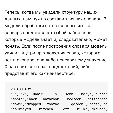
Теперь, когда мы увидели структуру наших
данных, нам нужно составить из них словарь. В
модели обработки естественного языка
словарь представляет собой набор слов,
которые модель знает и, следовательно, может
понять. Если после построения словаря модель
увидит внутри предложения слово, которого
нет в словаре, она либо присвоит ему значение
0 на своих векторах предложений, либо
представит его как неизвестное.
VOCABULARY:

'.', '?', 'Daniel', 'Is', 'John', 'Mary', 'Sandra',
'apple','back','bathroom', 'bedroom', 'discarded', 
'down','dropped','football', 'garden', 'got', 'grab
'journeyed', 'kitchen', 'left', 'milk', 'moved','no