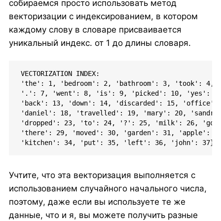
собираемся просто использовать метод
векторизации с индексированием, в котором
каждому слову в словаре присваивается
уникальный индекс. от 1 до длины словаря.
VECTORIZATION INDEX:

'the': 1, 'bedroom': 2, 'bathroom': 3, 'took': 4, '
'.': 7, 'went': 8, 'is': 9, 'picked': 10, 'yes': 11
'back': 13, 'down': 14, 'discarded': 15, 'office': 
'daniel': 18, 'travelled': 19, 'mary': 20, 'sandra'
'dropped': 23, 'to': 24, '?': 25, 'milk': 26, 'got'
'there': 29, 'moved': 30, 'garden': 31, 'apple': 32
'kitchen': 34, 'put': 35, 'left': 36, 'john': 37}
Учтите, что эта векторизация выполняется с
использованием случайного начального числа,
поэтому, даже если вы используете те же
данные, что и я, вы можете получить разные