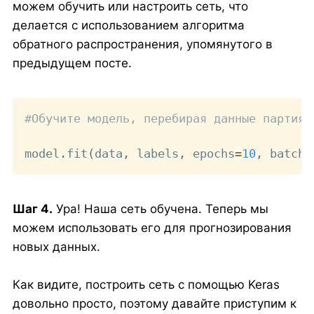
можем обучить или настроить сеть, что
делается с использованием алгоритма
обратного распространения, упомянутого в
предыдущем посте.
Copy
#Обучите модель, перебирая данные партиям
model
.
fit
(
data
,
 labels
,
 epochs
=
10
,
 batch_
Шаг 4.
Ура! Наша сеть обучена. Теперь мы
можем использовать его для прогнозирования
новых данных.
Как видите, построить сеть с помощью Keras
довольно просто, поэтому давайте приступим к