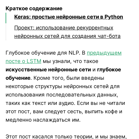
Краткое содержание
Keras: простые нейронные сети в Python
Проект: использование рекуррентных
нейронных сетей для создания чат-бота
Модель: Вдохновение
Глубокое обучение для NLP. В
предыдущем
Данные: истории, вопросы и ответы
посте о LSTM
мы узнали, что такое
Глубокое обучение для NLP: нейронная
искусственные нейронные сети
и
глубокое
сеть и построение модели
обучение
. Кроме того, были введены
Глубокое обучение для NLP: изучение
некоторые структуры нейронных сетей для
данных и обучение модели
использования последовательных данных,
таких как текст или аудио. Если вы не читали
Видим результаты: тестируем и играем
этот пост, вам следует сесть, выпить кофе и
медленно наслаждаться им.
Этот пост касался только теории, и мы знаем,