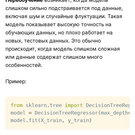
слишком сильно подстраивается под данные,
включая шум и случайные флуктуации. Такая
модель показывает высокую точность на
обучающих данных, но плохо работает на
новых, тестовых данных. Это обычно
происходит, когда модель слишком сложная
или данные содержат слишком много
особенностей.
Пример:
Copy
from
 sklearn
.
tree 
import
 DecisionTreeRegre
model 
=
 DecisionTreeRegressor
(
max_depth
=
N
model
.
fit
(
X_train
,
 y_train
)