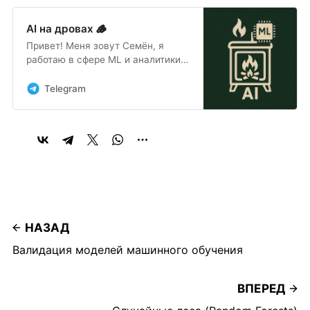
AI на дровах 🪵
Привет! Меня зовут Семён, я
работаю в сфере ML и аналитики
данных и пишу в блог nerdit.ru
статьи о своем опыте и том, что
Telegram
может пригодиться начинающим
в начале их пути изучения
больших данных.
НАЗАД
Валидация моделей машинного обучения
ВПЕРЕД