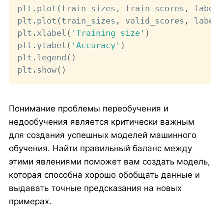
plt
.
plot
(
train_sizes
,
 train_scores
,
 label
plt
.
plot
(
train_sizes
,
 valid_scores
,
 label
plt
.
xlabel
(
'Training size'
)
plt
.
ylabel
(
'Accuracy'
)
plt
.
legend
(
)
plt
.
show
(
)
Понимание проблемы переобучения и
недообучения является критически важным
для создания успешных моделей машинного
обучения. Найти правильный баланс между
этими явлениями поможет вам создать модель,
которая способна хорошо обобщать данные и
выдавать точные предсказания на новых
примерах.