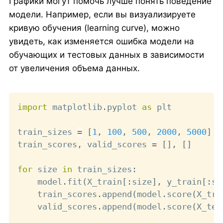
Графики могут помочь лучше понять поведение
модели. Например, если вы визуализируете
кривую обучения (learning curve), можно
увидеть, как изменяется ошибка модели на
обучающих и тестовых данных в зависимости
от увеличения объема данных.
Copy
import
 matplotlib
.
pyplot 
as
 plt

train_sizes 
=
[
1
,
100
,
500
,
2000
,
5000
]
train_scores
,
 valid_scores 
=
[
]
,
[
]
for
 size 
in
 train_sizes
:
    model
.
fit
(
X_train
[
:
size
]
,
 y_train
[
:
si
    train_scores
.
append
(
model
.
score
(
X_tra
    valid_scores
.
append
(
model
.
score
(
X_tes