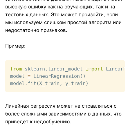
высокую ошибку как на обучающих, так и на
тестовых данных. Это может произойти, если
мы используем слишком простой алгоритм или
недостаточно признаков.
Пример:
Copy
from
 sklearn
.
linear_model 
import
 LinearRe
model 
=
 LinearRegression
(
)
model
.
fit
(
X_train
,
 y_train
)
Линейная регрессия может не справляться с
более сложными зависимостями в данных, что
приведет к недообучению.