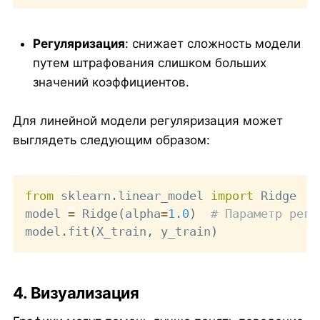
Регуляризация
: снижает сложность модели
путем штрафования слишком больших
значений коэффициентов.
Для линейной модели регуляризация может
выглядеть следующим образом:
Copy
from
 sklearn
.
linear_model 
import
 Ridge

model 
=
 Ridge
(
alpha
=
1.0
)
# Параметр регу
model
.
fit
(
X_train
,
 y_train
)
4. Визуализация