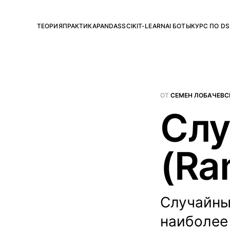
ТЕОРИЯ
ПРАКТИКА
PANDAS
SCIKIT-LEARN
AI БОТЫ
КУРС ПО DS
ОТ
СЕМЕН ЛОБАЧЕВС
Слу
(Ra
Случайные
наиболее