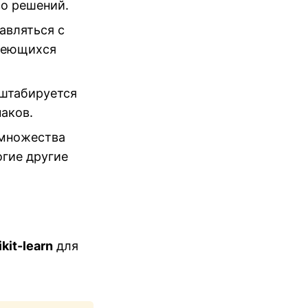
во решений.
авляться с
имеющихся
сштабируется
аков.
 множества
огие другие
ikit-learn
для