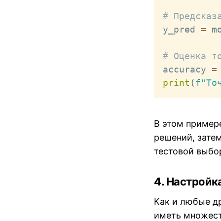
# Предсказ
y_pred 
=
 m
# Оценка т
accuracy 
=
print
(
f"То
В этом пример
решений, зате
тестовой выбо
4. Настройк
Как и любые д
иметь множест