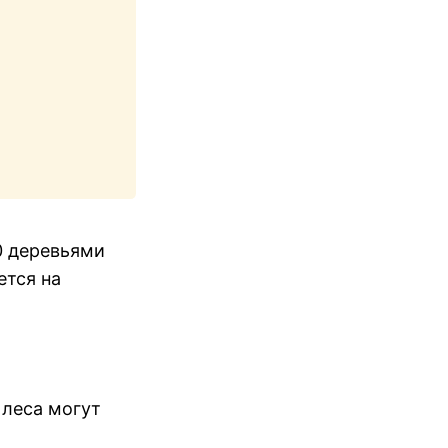
0 деревьями
ется на
 леса могут