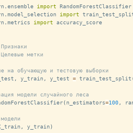
rn
.
ensemble 
import
rn
.
model_selection 
import
rn
.
metrics 
import
 accuracy_score

 Признаки
 Целевые метки
ие на обучающую и тестовую выборки
_test
,
 y_train
,
 y_test 
=
 train_test_split
зация модели случайного леса
ndomForestClassifier
(
n_estimators
=
100
,
 ra
 модели
X_train
,
 y_train
)