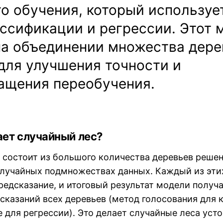
о обучения, который используе
ассификации и регрессии. Этот 
на объединении множества дере
для улучшения точности и
ащения переобучения.
тает случайный лес?
 состоит из большого количества деревьев решен
случайных подмножествах данных. Каждый из эти
редсказание, и итоговый результат модели получ
дсказаний всех деревьев (метод голосования для
 для регрессии). Это делает случайные леса уст