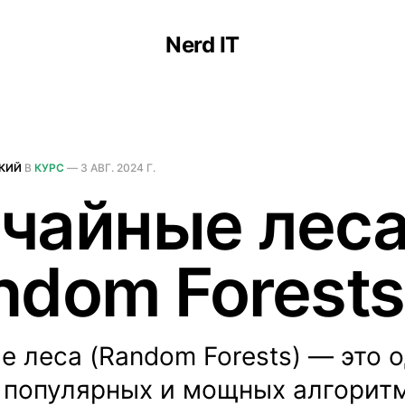
Nerd IT
КИЙ
В
КУРС
—
3 АВГ. 2024 Г.
чайные лес
ndom Forests
 леса (Random Forests) — это о
 популярных и мощных алгорит