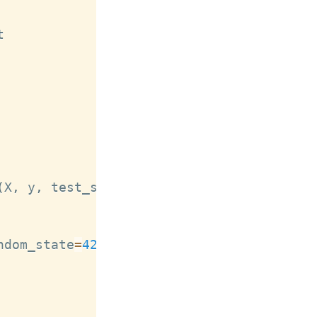
Copy
(
X
,
 y
,
 test_size
=
0.2
,
 random_state
=
42
)
ndom_state
=
42
)