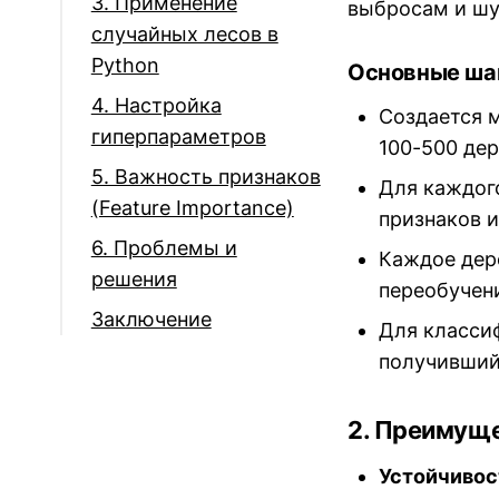
3. Применение
выбросам и шу
случайных лесов в
Python
Основные шаг
4. Настройка
Создается 
гиперпараметров
100-500 дер
5. Важность признаков
Для каждог
(Feature Importance)
признаков и
6. Проблемы и
Каждое дере
решения
переобучени
Заключение
Для классиф
получивший
2. Преимуще
Устойчивос