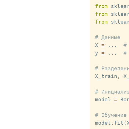
from
 sklea
from
 sklea
from
 sklea
# Данные
X 
=
.
.
.
#
y 
=
.
.
.
#
# Разделен
X_train
,
 X
# Инициали
model 
=
 Ra
# Обучение
model
.
fit
(