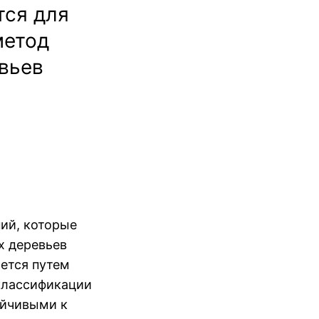
тся для
метод
вьев
ий, которые
х деревьев
ается путем
 классификации
ойчивыми к