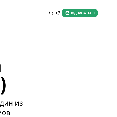
ПОДПИСАТЬСЯ
а
)
дин из
мов