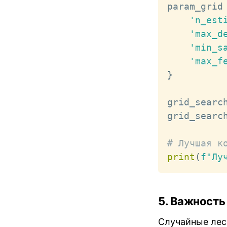
param_grid
'n_est
'max_d
'min_s
'max_f
}
grid_searc
grid_searc
# Лучшая к
print
(
f"Лу
5. Важность
Случайные лес