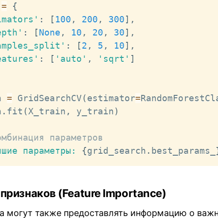
 
=
{
imators'
:
[
100
,
200
,
300
]
,
epth'
:
[
None
,
10
,
20
,
30
]
,
amples_split'
:
[
2
,
5
,
10
]
,
eatures'
:
[
'auto'
,
'sqrt'
]
h 
=
 GridSearchCV
(
estimator
=
RandomForestCl
h
.
fit
(
X_train
,
 y_train
)
омбинация параметров
чшие параметры: 
{
grid_search
.
best_params_
 признаков (Feature Importance)
а могут также предоставлять информацию о важ