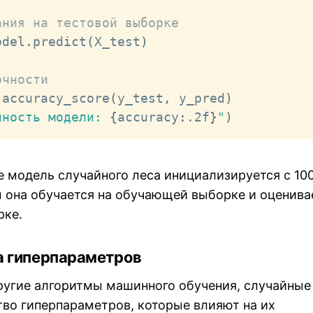
ания на тестовой выборке
odel
.
predict
(
X_test
)
очности
 accuracy_score
(
y_test
,
 y_pred
)
чность модели: 
{
accuracy
:
.2f
}
"
)
е модель случайного леса инициализируется с 10
м она обучается на обучающей выборке и оценива
рке.
а гиперпараметров
ругие алгоритмы машинного обучения, случайные
во гиперпараметров, которые влияют на их