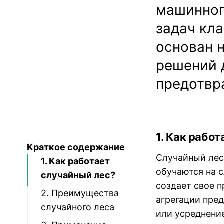
машинног
задач кл
основан 
решений 
предотвр
1. Как рабо
Краткое содержание
Случайный лес
1. Как работает
обучаются на 
случайный лес?
создает свое п
2. Преимущества
агрегации пре
случайного леса
или усреднение