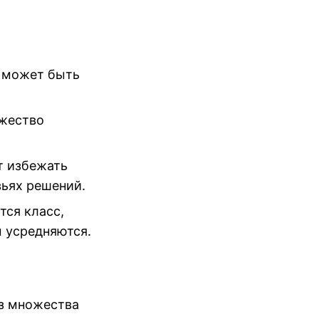
и может быть
ожество
т избежать
вьях решений.
тся класс,
 усредняются.
из множества