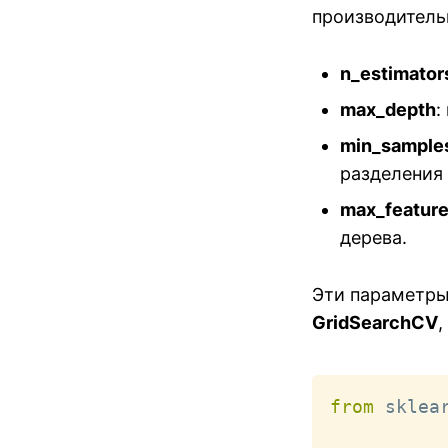
производитель
n_estimator
max_depth
:
min_samples
разделения 
max_featur
дерева.
Эти параметры
GridSearchCV
,
from
 sklea