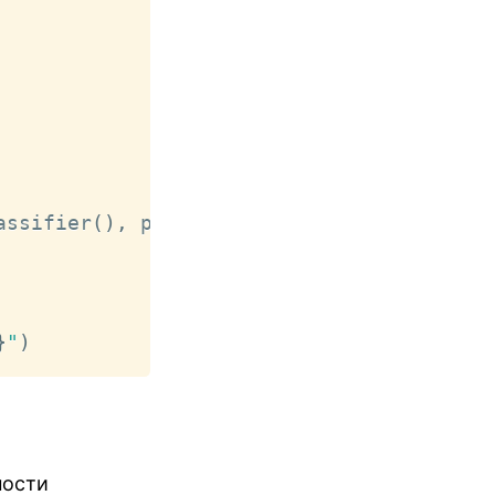
assifier
(
)
,
 param_grid
=
param_grid
,
 cv
=
5
)
}
"
)
ности