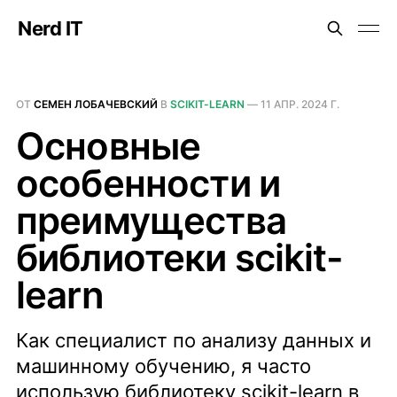
Nerd IT
ОТ
СЕМЕН ЛОБАЧЕВСКИЙ
В
SCIKIT-LEARN
—
11 АПР. 2024 Г.
Основные
особенности и
преимущества
библиотеки scikit-
learn
Как специалист по анализу данных и
машинному обучению, я часто
использую библиотеку scikit-learn в