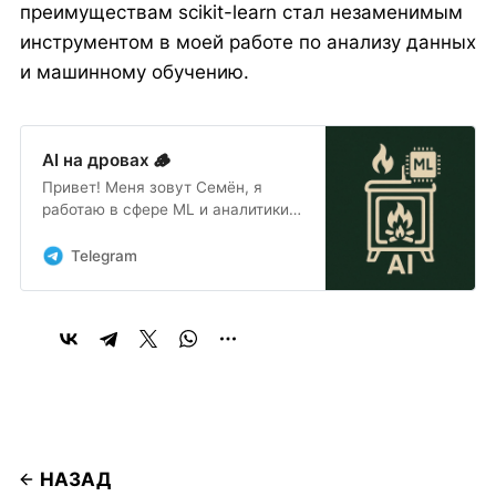
преимуществам scikit-learn стал незаменимым
инструментом в моей работе по анализу данных
и машинному обучению.
AI на дровах 🪵
Привет! Меня зовут Семён, я
работаю в сфере ML и аналитики
данных и пишу в блог nerdit.ru
статьи о своем опыте и том, что
Telegram
может пригодиться начинающим
в начале их пути изучения
больших данных.
НАЗАД