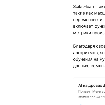
Scikit-learn т
такие как мас
переменных и 
включает функ
метрики произ
Благодаря сво
алгоритмов, sc
обучения на Py
данных, компью
AI на дровах 
Привет! Меня з
аналитики данны
опыте и том, ч