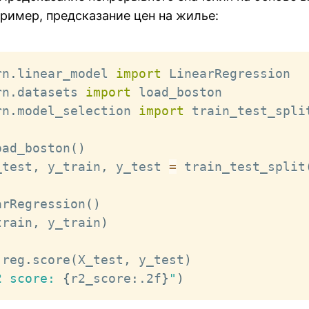
ример, предсказание цен на жилье:
rn
.
linear_model 
import
rn
.
datasets 
import
rn
.
model_selection 
import
 train_test_split
oad_boston
(
)
_test
,
 y_train
,
 y_test 
=
 train_test_split
arRegression
(
)
train
,
 y_train
)
 reg
.
score
(
X_test
,
 y_test
)
2 score: 
{
r2_score
:
.2f
}
"
)