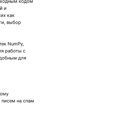
исходным кодом
й и
их как
ти, выбор
тек NumPy,
ля работы с
удобным для
рому
 писем на спам