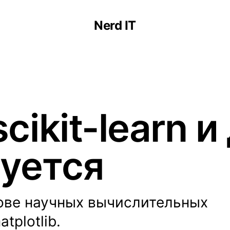
Nerd IT
cikit-learn и
зуется
снове научных вычислительных
tplotlib.