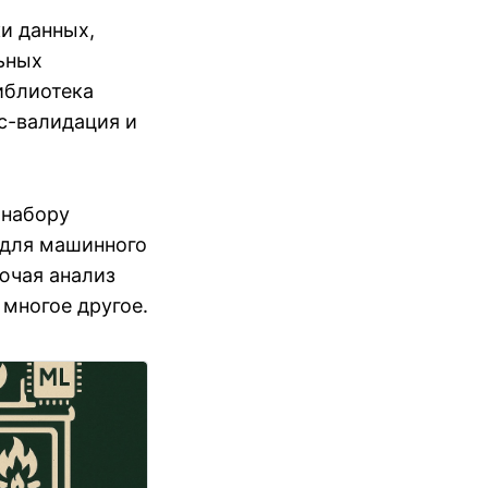
ки данных,
ьных
иблиотека
с-валидация и
 набору
й для машинного
лючая анализ
 многое другое.