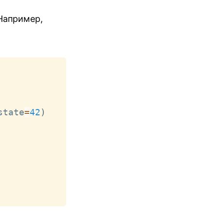
 Например,
Copy
state
=
42
)