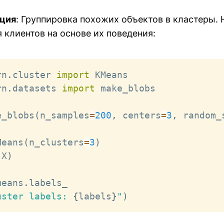
ция
: Группировка похожих объектов в кластеры.
 клиентов на основе их поведения:
rn
.
cluster 
import
rn
.
datasets 
import
 make_blobs

e_blobs
(
n_samples
=
200
,
 centers
=
3
,
 random_
Means
(
n_clusters
=
3
)
(
X
)
means
.
uster labels: 
{
labels
}
"
)