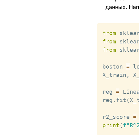
данных. Нап
from
 sklea
from
 sklea
from
 sklea
boston 
=
 l
X_train
,
 X
reg 
=
 Line
reg
.
fit
(
X_
r2_score 
=
print
(
f"R^