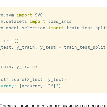
rn
.
svm 
import
rn
.
datasets 
import
rn
.
model_selection 
import
 train_test_split
d_iris
(
)
_test
,
 y_train
,
 y_test 
=
 train_test_split
)
train
,
 y_train
)
 clf
.
score
(
X_test
,
 y_test
)
curacy: 
{
accuracy
:
.2f
}
"
)
 Предсказание непрерывного значения на основе 