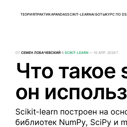
ТЕОРИЯ
ПРАКТИКА
PANDAS
SCIKIT-LEARN
AI БОТЫ
КУРС ПО DS
ОТ
СЕМЕН ЛОБАЧЕВСКИЙ
В
SCIKIT-LEARN
—
10 АПР. 2024 Г.
Что такое s
он исполь
Scikit-learn построен на о
библиотек NumPy, SciPy и ma