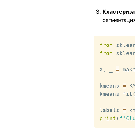
Кластериза
сегментация
from
 sklea
from
 sklea
X
,
 _ 
=
 mak
kmeans 
=
 K
kmeans
.
fit
labels 
=
 k
print
(
f"Cl