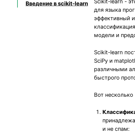
Scikit-learn -
Введение в scikit-learn
для языка про
эффективный и
классификация
модели и пред
Scikit-learn п
SciPy и matplo
различными ал
быстрого прот
Вот несколько 
Классифик
принадлежа
и не спам: