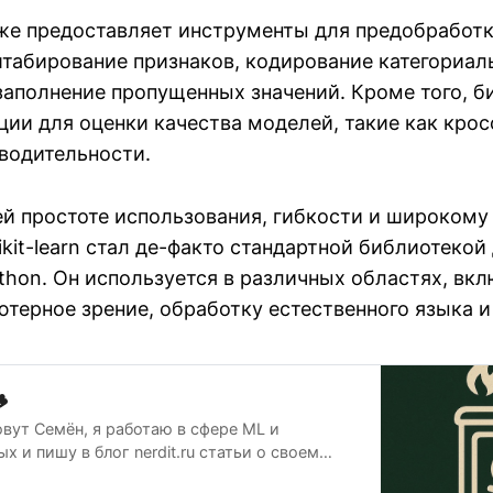
акже предоставляет инструменты для предобработ
штабирование признаков, кодирование категориал
заполнение пропущенных значений. Кроме того, б
ции для оценки качества моделей, такие как крос
водительности.
ей простоте использования, гибкости и широкому
ikit-learn стал де-факто стандартной библиотеко
thon. Он используется в различных областях, вк
терное зрение, обработку естественного языка и

овут Семён, я работаю в сфере ML и
х и пишу в блог nerdit.ru статьи о своем
то может пригодиться начинающим в начале