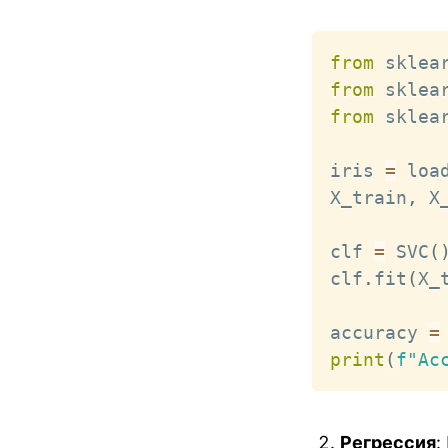
from
 sklea
from
 sklea
from
 sklea
iris 
=
 loa
X_train
,
 X
clf 
=
 SVC
(
clf
.
fit
(
X_
accuracy 
=
print
(
f"Ac
Регрессия
: