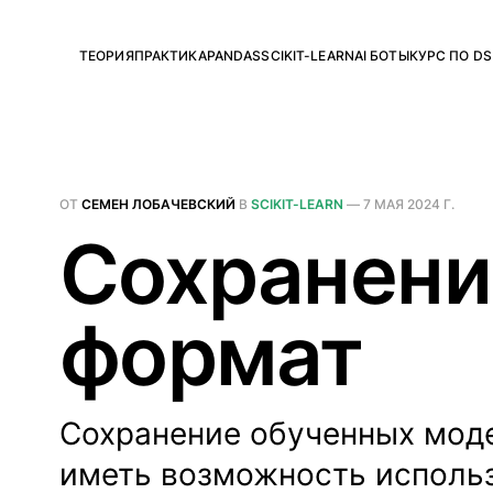
ТЕОРИЯ
ПРАКТИКА
PANDAS
SCIKIT-LEARN
AI БОТЫ
КУРС ПО DS
ОТ
СЕМЕН ЛОБАЧЕВСКИЙ
В
SCIKIT-LEARN
—
7 МАЯ 2024 Г.
Сохранение
формат
Сохранение обученных моде
иметь возможность использ