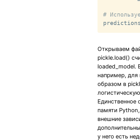
# Использу
prediction
Открываем файл
pickle.load() 
loaded_model. 
например, для 
образом в pic
логистическую 
Единственное 
памяти Python
внешние завис
дополнительных
у него есть не