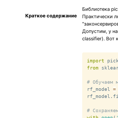
Библиотека pic
Краткое содержание
Практически л
"законсервиров
Допустим, у на
classifier). Во
import
from
 sklea
# Обучаем 
rf_model 
=
rf_model
.
f
# Сохраняе
with
open
(