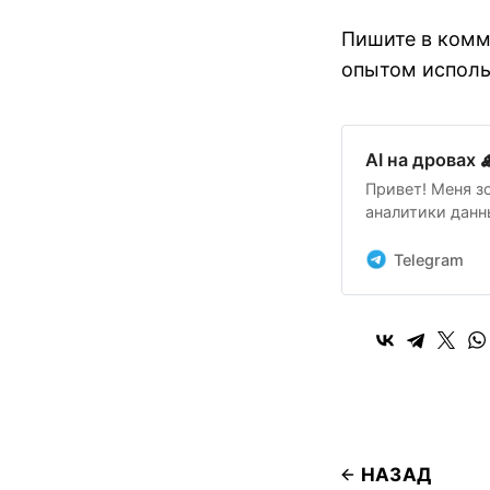
Пишите в комм
опытом исполь
AI на дровах 
Привет! Меня з
аналитики данны
опыте и том, ч
их пути изучен
Telegram
НАЗАД