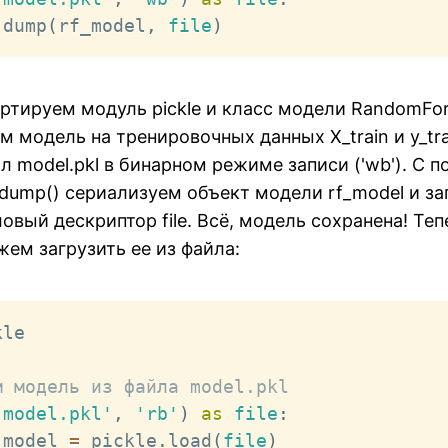
.
dump
(
rf_model
,
file
)
тируем модуль pickle и класс модели RandomFores
ем модель на тренировочных данных X_train и y_tra
л model.pkl в бинарном режиме записи ('wb'). С
.dump() сериализуем объект модели rf_model и за
вый дескриптор file. Всё, модель сохранена! Те
ем загрузить ее из файла:
le

м модель из файла model.pkl
'model.pkl'
,
'rb'
)
as
file
:
_model 
=
 pickle
.
load
(
file
)