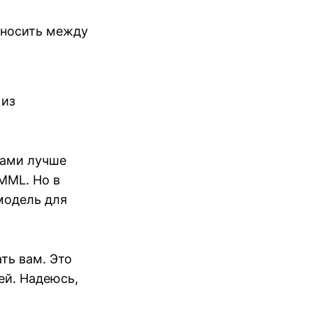
еносить между
 из
дами лучше
MML. Но в
 модель для
ть вам. Это
ей. Надеюсь,