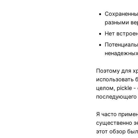
Сохраненны
разными ве
Нет встрое
Потенциаль
ненадежных
Поэтому для х
использовать 
целом, pickle 
последующего 
Я часто примен
существенно э
этот обзор был