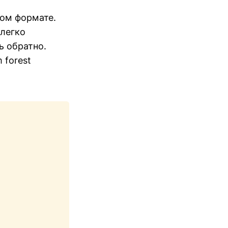
ном формате.
легко
ь обратно.
 forest
Copy