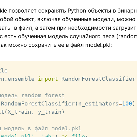
kle позволяет сохранять Python объекты в бинар
юбой объект, включая обученные модели, можно 
ать" в файл, а затем при необходимости загрузит
с есть обученная модель случайного леса (random
т как можно сохранить ее в файл model.pkl:
rn
.
ensemble 
import
 RandomForestClassifier

модель random forest
 RandomForestClassifier
(
n_estimators
=
100
)
it
(
X_train
,
 y_train
)
м модель в файл model.pkl
'model.pkl'
,
'wb'
)
as
file
: