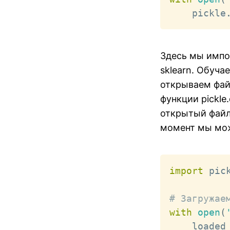
    pickle
Здесь мы импор
sklearn. Обуча
открываем фай
функции pickle
открытый файло
момент мы мож
import
 pick
# Загружае
with
open
(
    loaded