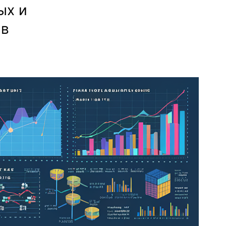
ых и
 в