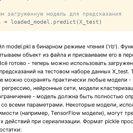
ем загруженную модель для предсказания
s 
=
 loaded_model
.
predict
(
X_test
)
 model.pkl в бинарном режиме чтения ('rb'). Фун
считываем объект из файла и присваиваем его в п
Всё готово - теперь можно использовать загруже
предсказаний на тестовом наборе данных X_test.
kle можно сохранять практически любые модели -
регрессию, нейронные сети, модели кластеризаци
ограничение - модель должна быть полностью оп
, со всеми параметрами. Некоторые модели, исп
имости (например, TensorFlow модели), могут тр
 действий при сериализации. Формат pickle прос
достатки: