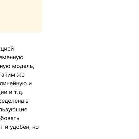
кцией
еременную
нную модель,
 Таким же
 линейную и
и и т.д.
ределена в
ользующие
ебовать
т и удобен, но