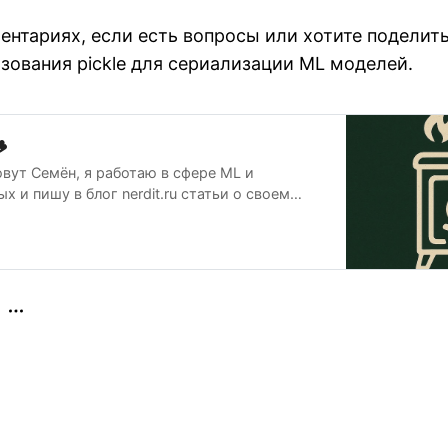
ентариях, если есть вопросы или хотите поделит
зования pickle для сериализации ML моделей.

овут Семён, я работаю в сфере ML и
х и пишу в блог nerdit.ru статьи о своем
то может пригодиться начинающим в начале
ия больших данных.