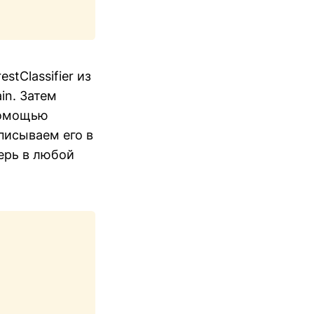
tClassifier из
in. Затем
 помощью
писываем его в
перь в любой
Copy