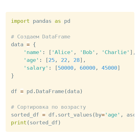
Copy
import
 pandas 
as
 pd

# Создаем DataFrame
data 
=
{
'name'
:
[
'Alice'
,
'Bob'
,
'Charlie'
]
,
'age'
:
[
25
,
22
,
28
]
,
'salary'
:
[
50000
,
60000
,
45000
]
}
df 
=
 pd
.
DataFrame
(
data
)
# Сортировка по возрасту
sorted_df 
=
 df
.
sort_values
(
by
=
'age'
,
 asce
print
(
sorted_df
)