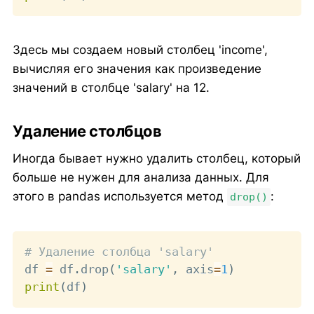
Здесь мы создаем новый столбец 'income',
вычисляя его значения как произведение
значений в столбце 'salary' на 12.
Удаление столбцов
Иногда бывает нужно удалить столбец, который
больше не нужен для анализа данных. Для
этого в pandas используется метод
:
drop()
Copy
# Удаление столбца 'salary'
df 
=
 df
.
drop
(
'salary'
,
 axis
=
1
)
print
(
df
)