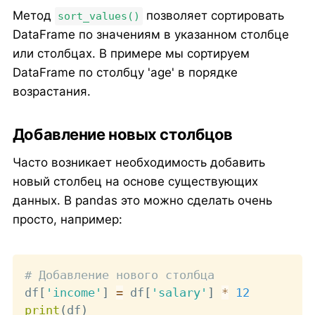
Метод
позволяет сортировать
sort_values()
DataFrame по значениям в указанном столбце
или столбцах. В примере мы сортируем
DataFrame по столбцу 'age' в порядке
возрастания.
Добавление новых столбцов
Часто возникает необходимость добавить
новый столбец на основе существующих
данных. В pandas это можно сделать очень
просто, например:
Copy
# Добавление нового столбца
df
[
'income'
]
=
 df
[
'salary'
]
*
12
print
(
df
)