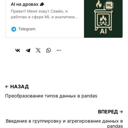
AI на дровах 🪵
Привет! Меня зовут Семён, я
работаю в сфере ML и аналитики
данных и пишу в блог nerdit.ru
статьи о своем опыте и том, что
Telegram
может пригодиться начинающим
в начале их пути изучения
больших данных.
НАЗАД
Преобразование типов данных в pandas
ВПЕРЕД
Введение в группировку и агрегирование данных в
pandas