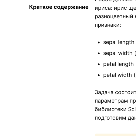
Краткое содержание
ириса: ирис щет
разноцветный (
признаки:
sepal lengt
sepal width
petal length
petal width
Задача состоит
параметрам пре
библиотеки Sci
подготовим да