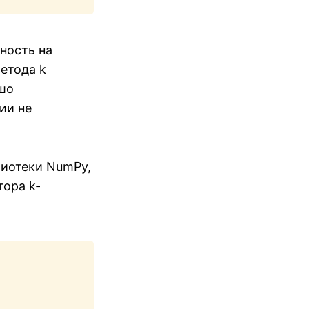
ность на
метода k
ошо
ии не
лиотеки NumPy,
тора k-
Copy