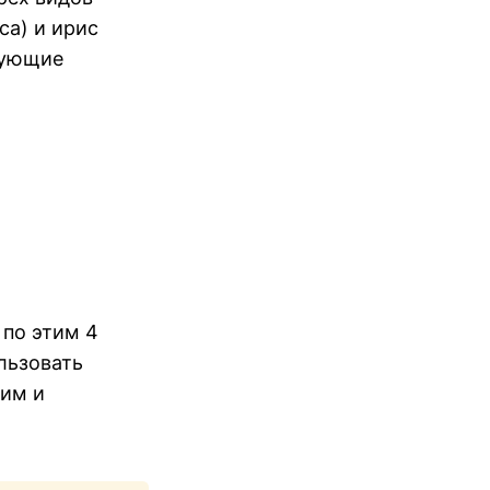
ica) и ирис
едующие
 по этим 4
льзовать
зим и