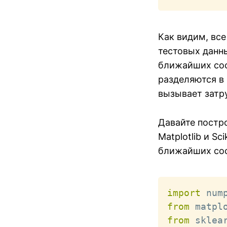
Как видим, все
тестовых данны
ближайших сос
разделяются в 
вызывает затр
Давайте постр
Matplotlib и Sc
ближайших сосе
import
 num
from
 matpl
from
 sklea