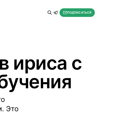
ПОДПИСАТЬСЯ
в ириса с
бучения
го
. Это