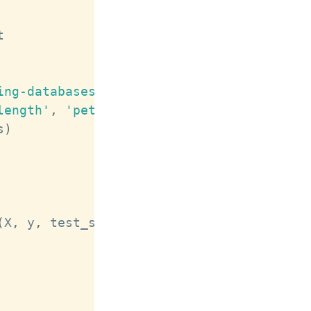
Copy
ing-databases/iris/iris.data'
length'
,
'petal_width'
,
'target'
]
s
)
(
X
,
 y
,
 test_size
=
0.2
,
 random_state
=
42
)