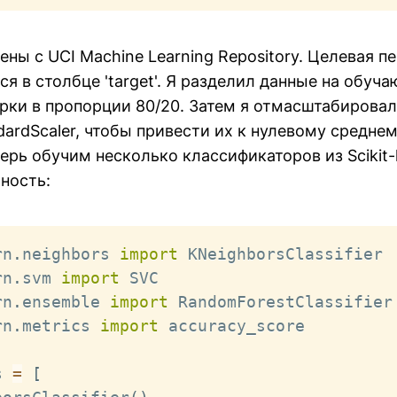
ны с UCI Machine Learning Repository. Целевая п
ся в столбце 'target'. Я разделил данные на обуч
рки в пропорции 80/20. Затем я отмасштабировал
ardScaler, чтобы привести их к нулевому средне
ерь обучим несколько классификаторов из Scikit-l
ность:
rn
.
neighbors 
import
rn
.
svm 
import
rn
.
ensemble 
import
rn
.
metrics 
import
 accuracy_score

s 
=
[