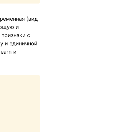
еременная (вид
ающую и
 признаки с
му и единичной
earn и
Copy