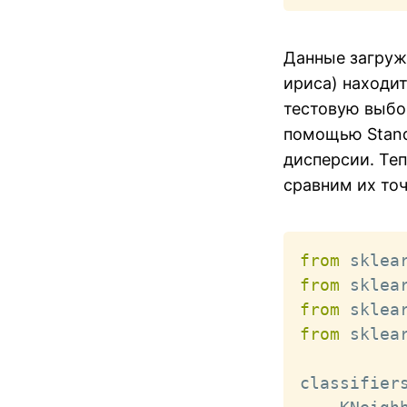
Данные загруже
ириса) находит
тестовую выбо
помощью Stand
дисперсии. Теп
сравним их точ
from
 sklea
from
 sklea
from
 sklea
from
 sklea
classifier