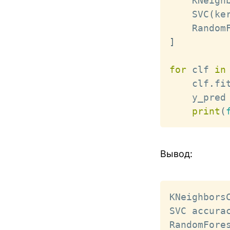
    KNeigh
    SVC
(
ke
    Random
]
for
 clf 
in
    clf
.
fi
    y_pred
print
(
Вывод:
KNeighborsC
SVC accurac