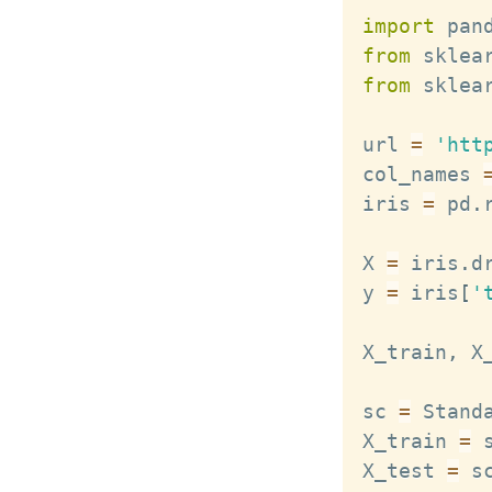
import
 pan
from
 sklea
from
 sklea
url 
=
'htt
col_names 
iris 
=
 pd
.
X 
=
 iris
.
d
y 
=
 iris
[
'
X_train
,
 X
sc 
=
 Stand
X_train 
=
 
X_test 
=
 s