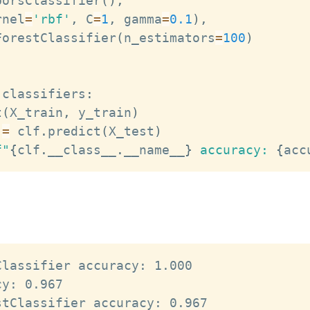
borsClassifier
(
)
,
rnel
=
'rbf'
,
 C
=
1
,
 gamma
=
0.1
)
,
ForestClassifier
(
n_estimators
=
100
)
 classifiers
:
t
(
X_train
,
 y_train
)
 
=
 clf
.
predict
(
X_test
)
f"
{
clf
.
__class__
.
__name__
}
 accuracy: 
{
acc
lassifier accuracy: 1.000

y: 0.967  
