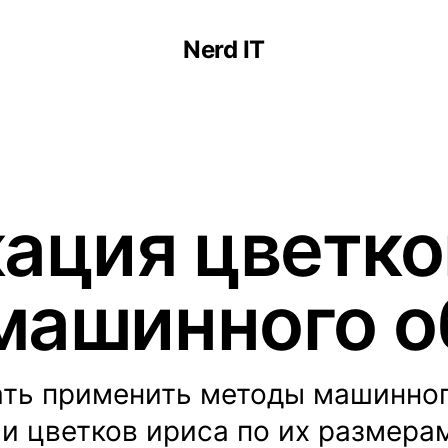
Nerd IT
ация цветко
ашинного о
ать применить методы машинно
и цветков ириса по их размерам