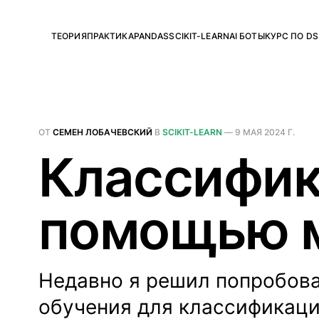
ТЕОРИЯ
ПРАКТИКА
PANDAS
SCIKIT-LEARN
AI БОТЫ
КУРС ПО DS
ОТ
СЕМЕН ЛОБАЧЕВСКИЙ
В
SCIKIT-LEARN
—
9 МАЯ 2024 Г.
Классифик
помощью м
Недавно я решил попробов
обучения для классификаци