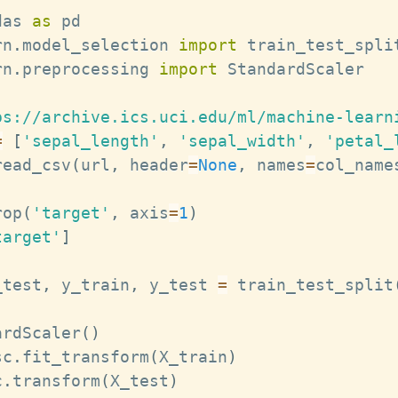
das 
as
rn
.
model_selection 
import
rn
.
preprocessing 
import
 StandardScaler

ps://archive.ics.uci.edu/ml/machine-learn
=
[
'sepal_length'
,
'sepal_width'
,
'petal_
read_csv
(
url
,
 header
=
None
,
 names
=
col_name
rop
(
'target'
,
 axis
=
1
)
target'
]
_test
,
 y_train
,
 y_test 
=
 train_test_split
ardScaler
(
)
sc
.
fit_transform
(
X_train
)
c
.
transform
(
X_test
)