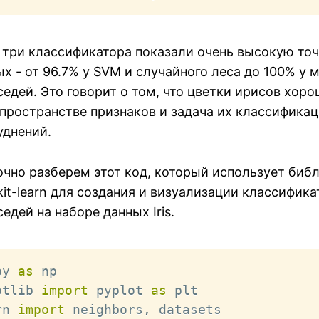
 три классификатора показали очень высокую точ
х - от 96.7% у SVM и случайного леса до 100% у 
едей. Это говорит о том, что цветки ирисов хор
пространстве признаков и задача их классификац
уднений.
очно разберем этот код, который использует биб
ikit-learn для создания и визуализации классифика
дей на наборе данных Iris.
py 
as
otlib 
import
 pyplot 
as
rn 
import
 neighbors
,